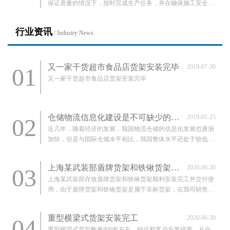
保证质量的情况下，按时完成生产任务，并在确保施工安全的
情况下以最短的时间，安装完毕并通过客户验收，得到客户的
称赞，这也是我们力宇公司全体工作人员的追求，也是客户对
行业资讯
/ Industry News
我司生产能力及专业施工人员工作的肯定和支…
又一家干货超市食品店货架安装完毕
2019-07-30
01
又一家干货超市食品店货架安装完毕
仓储物流信息化建设是不可缺少的重要环节
2019-01-25
02
近几年，随着经济的发展，我国物流仓储的信息化发展也逐渐
加快，但是与国际仓储水平相比，我国整体水平还处于较低层
次，特别是中小仓储物流企业的信息化水平很低。调查显示，
在国外的仓储物流企业中广泛使用的条码技术、RPID、
上海某武装部盾牌货架和铁锹货架交付使用
2020-06-30
03
GPS/GIS等技术在中国的仓储物流企业的应用不够理想…
上海某武装部存放盾牌货架和铁锹货架顺利安装完工并交付使
用，由于盾牌货架和铁锹货架是属于非标货架，在我司销售部
和生产部门全力配合下，按客户要求定制，保质保量的完成。
重型横梁式货架安装完工
2020-06-30
04
重型横梁式货架数量800套左右，经过和客户反复磋商，从合