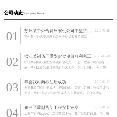
公司动态
/ Company News
苏州某中外合资压缩机公司中型货架安装完工
2019-03-28
01
苏州某中外合资压缩机公司中型货架安装完工
松江某制药厂重型货架项目顺利完工
2019-03-20
02
松江某制药厂重型货架项目顺利完工，总工程量200套左右，
从下单到全部安装结束预计15天工期，为了赶时间，我们加班
加点，实际只用了12天时间。以下是施工安装现场图。
恭喜我司商标注册成功
2019-01-24
03
恭喜我司商标注册成功！开始取名，审查，注册，到最后证书
发放，经过1年多时间终于成功啦！ 新老客户买货架请认
准：“力宇兢木”商标.
青浦区重型货架工程安装完毕
2019-01-24
04
上海市青浦区某公司重型货架工程，在37度这样高温天气，在