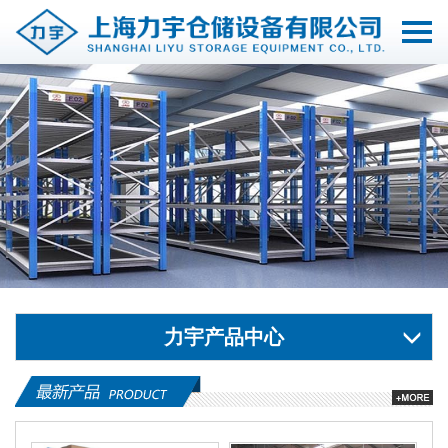
切
换
导
航
力宇产品中心